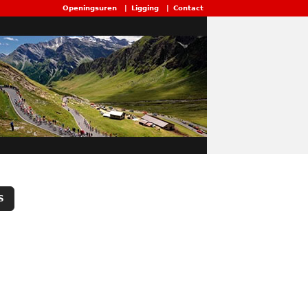
Openingsuren
|
Ligging
|
Contact
S