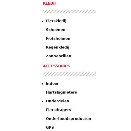
KLEDIJ
Fietskledij
Schoenen
Fietshelmen
Regenkledij
Zonnebrillen
ACCESSOIRES
Indoor
Hartslagmeters
Onderdelen
Fietsdragers
Onderhoudsproducten
GPS