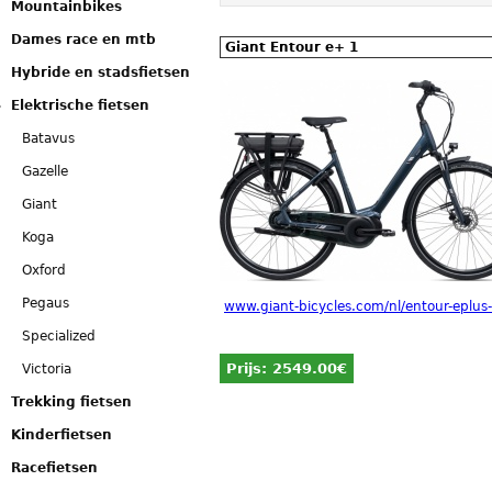
Mountainbikes
Dames race en mtb
Giant Entour e+ 1
Hybride en stadsfietsen
Elektrische fietsen
Batavus
Gazelle
Giant
Koga
Oxford
Pegaus
www.giant-bicycles.com/nl/entour-eplu
Specialized
Prijs:
2549.00€
Victoria
Trekking fietsen
Kinderfietsen
Racefietsen